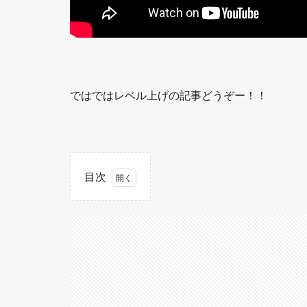
ではではレベル上げの記事どうぞー！！
目次
1
レベ
ル上
げは
とて
も大
事！
レベ