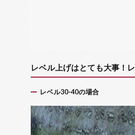
ル
30
から
60
まで
の上
げ方
1.1
レベ
ル30-
レベル上げはとても大事！レ
40の
場合
1.2
レベル30-40の場合
レベ
ル41-
50の
場合
1.3
レベ