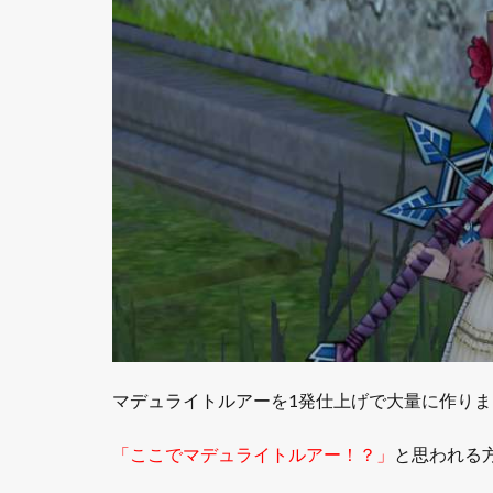
ル50-
60の
場合
1.4
まと
め
マデュライトルアーを1発仕上げで大量に作り
「ここでマデュライトルアー！？」
と思われる