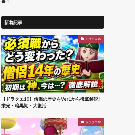
書！
新着記事
ドラクエ10
【ドラクエ10】僧侶の歴史をVer1から徹底解説!
栄光・暗黒期・大復活
ドラクエ10