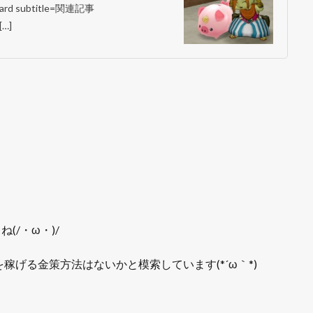
subtitle=関連記事
[…]
/・ω・)/
げる金策方法はないかと模索しています(*´ω｀*)