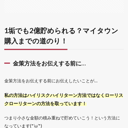
をお
伝え
する
前に…
1.2
1垢でも2億貯められる？マイタウン
Gは使
購入までの道のり！
わな
いこ
とを
意識
しよ
金策方法をお伝えする前に…
う！
1.3
金策方法をお伝えする前にお伝えしたいことが…
私の
プレ
イス
私の方法はハイリスクハイリターン方法ではなくローリス
タイ
クローリターンの方法を取っています！
ル
1.4
つまり小さな金額の積み重ねで貯めていこう！という方法に
時間
がな
なっています(*’ω’*)