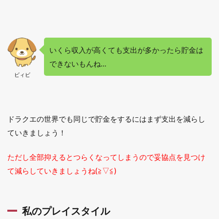
福引
を毎
日回
す
いくら収入が高くても支出が多かったら貯金は
2.5
5. ラ
できないもんね…
ンプ
ビィビ
で結
晶装
備に
錬金
する
ドラクエの世界でも同じで貯金をするにはまず支出を減らし
ていきましょう！
2.6
6. 結
晶装
ただし全部抑えるとつらくなってしまうので妥協点を見つけ
備は
て減らしていきましょうね(≧▽≦)
モー
モン
バザ
ーで
販売
私のプレイスタイル