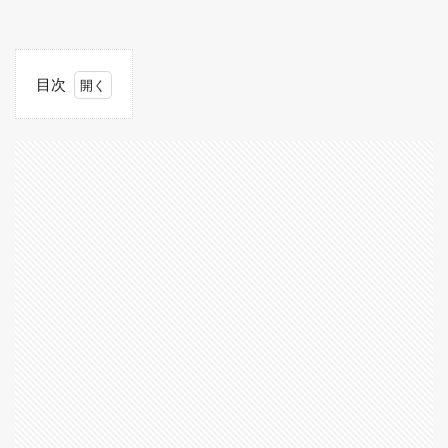
目次
1
1垢
でも
2億
貯め
られ
る？
マイ
タウ
ン購
入ま
での
道の
り！
1.1
金策
方法