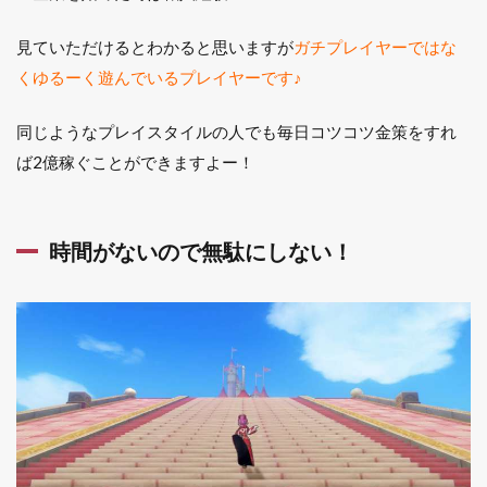
トを
ため
る
見ていただけるとわかると思いますが
ガチプレイヤーではな
くゆるーく遊んでいるプレイヤーです♪
2.9
9.7・
8で集
同じようなプレイスタイルの人でも毎日コツコツ金策をすれ
めた
ば2億稼ぐことができますよー！
福引
券を
ガタ
ラで
時間がないので無駄にしない！
回す
2.10
10釣
り・バ
トルル
ネサン
ス・領
界討伐
など1
度だけ
報酬が