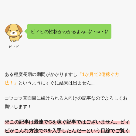
いの
で無
駄に
しな
い！
ビィビの性格がわかるよね…(/・ω・)/
2
金策
ビィビ
方法
をご
紹
介！
ある程度長期の期間がかかりますし
「1か月で2億稼ぐ方
2.1
1. 強
法！」
というようにすぐに結果は出ません…
ボス
+結晶
コツコツ真面目に続けられる人向けの記事なのでよろしくお
金策
をす
願いします！
る
2.2
※この記事は最速でGを稼ぐ記事ではございません。ビィ
2. 強
ビがこんな方法でGを入手したんだーという目線でご覧く
ボス