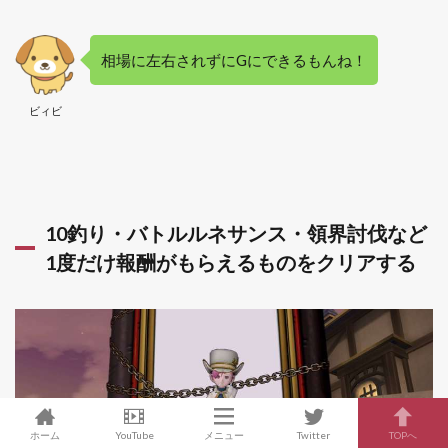
相場に左右されずにGにできるもんね！
ビィビ
10釣り・バトルルネサンス・領界討伐など
1度だけ報酬がもらえるものをクリアする
ホーム
YouTube
メニュー
Twitter
TOPへ