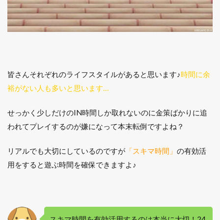
もらえ
るもの
をクリ
アする
2.11
11.畑
の水・
皆さんそれぞれのライフスタイルがあると思います♪
時間に余
肥料を
全キャ
裕がない人も多いと思います…
ラ行う
2.12
せっかく少しだけのIN時間しか取れないのに金策ばかりに追
振り返
われてプレイするのが嫌になって本末転倒ですよね？
ってみ
ると…
リアルでも大切にしているのですが
「スキマ時間」
の有効活
用をすると遊ぶ時間を確保できますよ♪
スキマ時間を有効活用するのは本当に大切！24