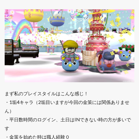
2.7
7. す
ごろ
く→
おみ
くじ
ぼっ
くす
→福
の神
コイ
ン持
ち寄
り
2.8
まず私のプレイスタイルはこんな感じ！
8. 災
・1垢4キャラ（2垢目いますが今回の金策には関係ありませ
厄な
どで
ん）
キュ
・平日数時間のログイン、土日はINできない時の方が多いで
ウサ
イポ
す
イン
・金策を始めた時は職人経験０