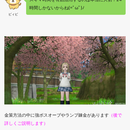
時間しかないからね(=ﾟωﾟ)ﾉ
ビィビ
金策方法の中に強ボスオーブやランプ錬金があります
（後で
詳しくご説明します）