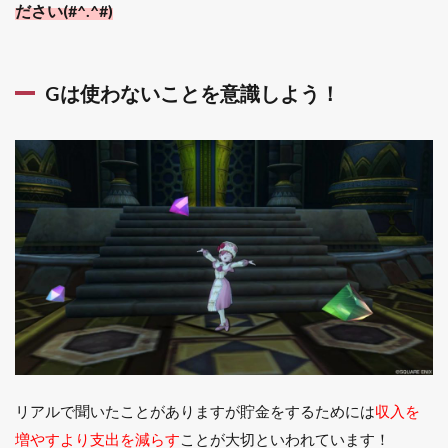
ださい(#^.^#)
でた
まっ
たオ
ーブ
と結
Gは使わないことを意識しよう！
晶を
道具
職人
の素
材と
して
使う
2.3
3. 日
替わ
り討
伐
2.4
4. 無
料分
リアルで聞いたことがありますが貯金をするためには
収入を
のツ
増やすより支出を減らす
ことが大切といわれています！
ール