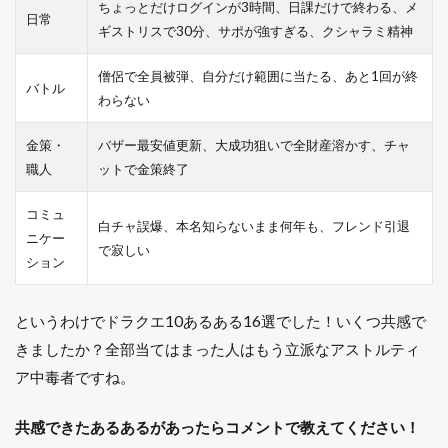
ちょっとだけログインが3時間、日課だけで終わる、メ
日常
ギストリスで30分、サポが強すぎる、クシャラミ精神
僧侶で全員被弾、自分だけ範囲に当たる、あと1回が終
バトル
わらない
金策・
バザー最安値更新、大成功狙いで全財産溶かす、チャ
職人
ットで金策終了
コミュ
白チャ誤爆、本名知らないまま何年も、フレンド引退
ニケー
で寂しい
ション
というわけでドラクエ10あるある16選でした！いくつ共感で
きましたか？全部当てはまった人はもう立派なアストルティ
ア中毒者ですね。
共感できたあるあるがあったらコメントで教えてください！