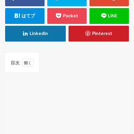
目次
1
1.1
日常
ある
ある5
選
1.1.1
1. 「ち
ょっと
だけロ