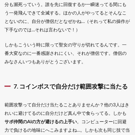
分も瀕死っていう。誰を先に回復するか一瞬迷ってる間にも
う一発飛んできて全滅する。ほかの人がやってるとそんなこ
とないのに、自分が僧侶だとなぜかね…（それって私の操作が
下手なのでは…それは言わないで！）
しかもこういう時に限って聖女の守りが切れてるんです。一
番大変なのに一番感謝されにくい、それが僧侶です。僧侶の
みなさんいつもありがとうございます。
7. コインボスで自分だけ範囲攻撃に当たる
範囲攻撃って自分だけ当たることありませんか？他の3人はき
れいに避けてるのに自分だけど真ん中で食らってる。しかも
サポ仲間のAIの方が避けるの上手い
。コンピューターに回避
力で負けるの地味にへこみますよね…。しかも次も同じ技で当