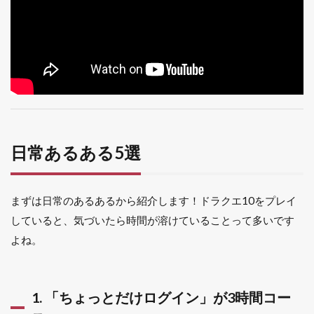
キャラ
の存在
意義を
見失う
1.1.5
5. とり
あえず
クシャ
ラミ出
しとけ
日常あるある5選
精神
1.2
バト
まずは日常のあるあるから紹介します！ドラクエ10をプレイ
ルあ
していると、気づいたら時間が溶けていることって多いです
るあ
る5選
よね。
1.2.1
6. 僧侶
の時に
1. 「ちょっとだけログイン」が3時間コー
限って
全員が