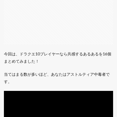
グイ
ン」が3
時間コ
ース
1.1.2
2. 日課
だけや
って落
ちちゃ
う
今回は、ドラクエ10プレイヤーなら共感するあるあるを16個
まとめてみました！
1.1.3
3. メギ
ストリ
当てはまる数が多いほど、あなたはアストルティア中毒者で
スでド
す。
レア勢
を眺め
て30分
1.1.4
4. サポ
が強す
ぎて自