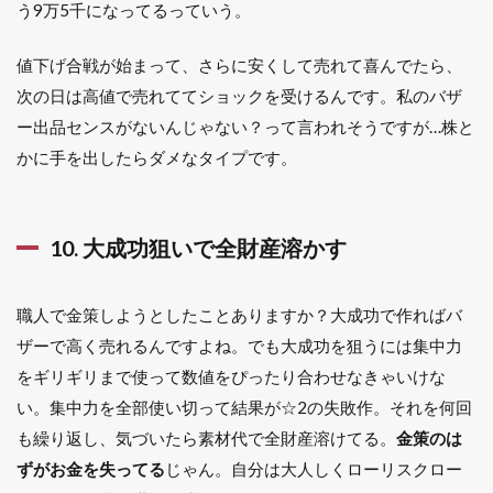
う9万5千になってるっていう。
値下げ合戦が始まって、さらに安くして売れて喜んでたら、
次の日は高値で売れててショックを受けるんです。私のバザ
ー出品センスがないんじゃない？って言われそうですが…株と
かに手を出したらダメなタイプです。
10. 大成功狙いで全財産溶かす
職人で金策しようとしたことありますか？大成功で作ればバ
ザーで高く売れるんですよね。でも大成功を狙うには集中力
をギリギリまで使って数値をぴったり合わせなきゃいけな
い。集中力を全部使い切って結果が☆2の失敗作。それを何回
も繰り返し、気づいたら素材代で全財産溶けてる。
金策のは
ずがお金を失ってる
じゃん。自分は大人しくローリスクロー