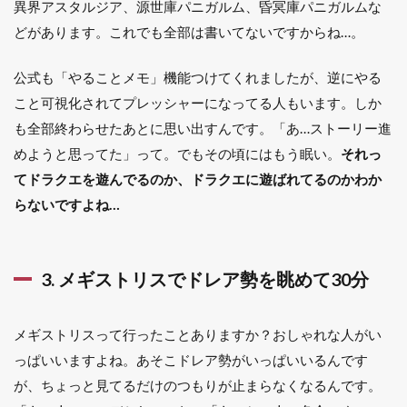
策・
異界アスタルジア、源世庫パニガルム、昏冥庫パニガルムな
職人
どがあります。これでも全部は書いてないですからね…。
ある
ある3
選
公式も「やることメモ」機能つけてくれましたが、逆にやる
1.3.1
こと可視化されてプレッシャーになってる人もいます。しか
9. バザ
も全部終わらせたあとに思い出すんです。「あ…ストーリー進
ーに出
めようと思ってた」って。でもその頃にはもう眠い。
それっ
した瞬
間に最
てドラクエを遊んでるのか、ドラクエに遊ばれてるのかわか
安値を
らないですよね…
更新さ
れる
1.3.2
10. 大
3. メギストリスでドレア勢を眺めて30分
成功狙
いで全
財産溶
メギストリスって行ったことありますか？おしゃれな人がい
かす
っぱいいますよね。あそこドレア勢がいっぱいいるんです
1.3.3
が、ちょっと見てるだけのつもりが止まらなくなるんです。
11.