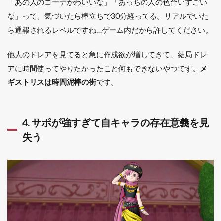
「今日
「あの人のコーデかわいいな」「あっちの人の色合いすごい
こそ金
な」って、気づいたら棒立ちで30分経ってる。リアルでいた
策する
ら通報されるレベルですね…ゲーム内だから許してください。
ぞ」→
チャッ
トで終
他人のドレアを見てると急に作成欲が増してきて、結局ドレ
わる
アに時間使ってやりたかったこと何もできないやつです。
メ
1.4
ギストリスは時間泥棒の街
です。
コミ
ュニ
ケー
ショ
4. サポが強すぎて自キャラの存在意義を見
ンあ
るあ
失う
る3選
1.4.1
12. 白
チャで
誤爆し
て全体
に丸聞
こえ