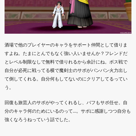
1.4.2
13. チ
ームメ
ンバー
の本名
を知ら
ないま
酒場で他のプレイヤーのキャラをサポート仲間として借りま
ま何年
すよね。たまにとんでもなく強い人いませんか？フレンドだ
も遊ん
でる
とレベル制限なしで無料で借りれるから余計にね。ボス戦で
1.4.3
自分が必死に戦ってる横で魔剣士のサポがバンバン火力出し
14. フ
て倒してくれる。自分何もしてないのにクリアしてるってい
レンド
う。
が気づ
いたら
引退し
回復も旅芸人のサポがやってくれるし、バフもサポ任せ。自
てて寂
しい
分のキャラ何のためにいるのって…。サポに感謝しつつ自分も
強くなろうねっていう話でした。
1.5
まと
め