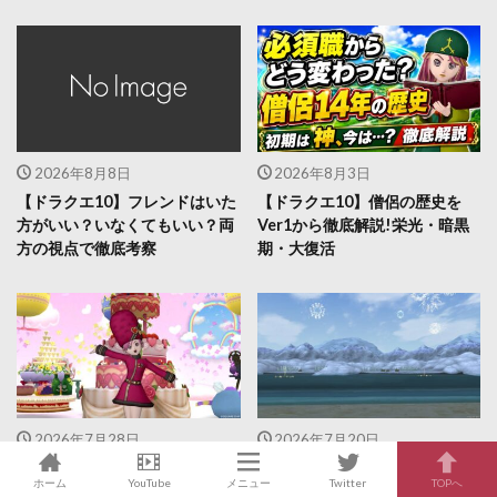
2026年8月8日
2026年8月3日
【ドラクエ10】フレンドはいた
【ドラクエ10】僧侶の歴史を
方がいい？いなくてもいい？両
Ver1から徹底解説!栄光・暗黒
方の視点で徹底考察
期・大復活
2026年7月28日
2026年7月20日
【ドラクエ10】ソロサーバーと
【ドラクエ10】アストルティア
ホーム
YouTube
メニュー
Twitter
TOPへ
は？Ver8.0実装の新環境を徹底
を巡る旅ガイド！絶景スポット