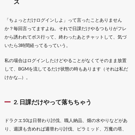
ス
一斉に
被弾す
る
「ちょっとだけログインしよ」って言ったことありません
1.2.2
か？毎回言ってますよね。それで日課だけやるつもりがフレ
7. コイ
から誘われてボス行って、終わったあとチャットして、気づ
ンボス
で自分
いたら3時間経ってるっていう。
だけ範
囲攻撃
私の場合はログインしたけどやることがなくてそのまま放置
に当た
る
して、BGMを流してるだけ状態の時もあります（それは私だ
けかな…）。
1.2.3
8. 「あ
と1回で
終わ
2. 日課だけやって落ちちゃう
る」が
終わら
ない
ドラクエ10は日替わり討伐、職人納品、畑の水やりなどがあ
1.3
り、週課も含めれば週替わり討伐、ピラミッド、万魔の塔、
金