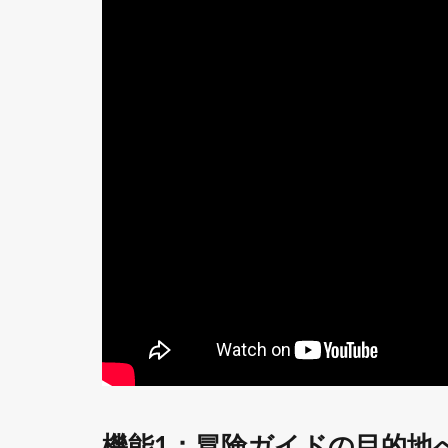
点：ま
だ行っ
たこと
がない
場所に
は近く
までし
か飛ば
ない
1.2
機能
2：よ
く使
うセ
リフ
にシ
ョー
トカ
ット
を登
機能1：冒険ガイドの目的地
録す