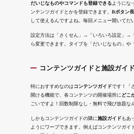
だいじなものやコマンドも登録できる
ようにな
場の
便利
ンテンツガイドとかを登録できます。
Bボタン
機能
して使えるんですよね。毎回メニュー開いてだ
1.4.1
せんれ
設定方法は「さくせん」→「いろいろ設定」→
きから
ら変更できます。タイプを「だいじなもの」や
スキル
ブッ
ク・ヒ
スイの
コンテンツガイドと施設ガイ
カギ・
しぐさ
の取得
特におすすめなのは
コンテンツガイド
です！「
状況が
開ける機能で、各コンテンツの開催場所に
どこ
確認で
きる
ごいですよ！回数制限なし・無料で飛び放題な
1.5
しかもコンテンツガイドの隣に
施設ガイド
もあ
機能
5：お
ようにワープできます。例えばコンテンツガイ
でか