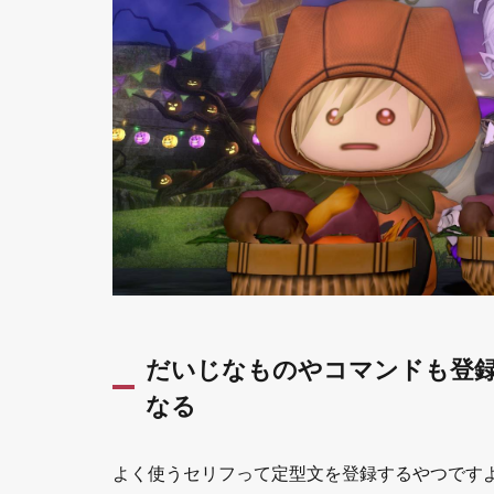
特技が
見える
ように
なる
1.3.2
配置変
更で1
ページ
目によ
く使う
技をま
とめる
と緊急
時に便
利
だいじなものやコマンドも登
1.4
なる
機能
4：冒
険者
よく使うセリフって定型文を登録するやつです
の広