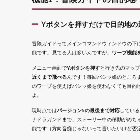
る
1.2.1
Yボタンを押すだけで目的地の
だいじ
なもの
やコマ
冒険ガイドってメインコマンドウィンドウの下
ンドも
登録で
能です。見てる人は多いんですが、
ワープ機能
きるの
で実質
メニュー画面で
Yボタンを押す
と行き先のマップ
ショー
近くまで飛べる
んです！毎回バシッ娘のところ
トカッ
トキー
のワープを使えばバシッ娘を使わなくても目的
になる
よ。
1.2.2
コンテ
現時点では
バージョン5の最後まで対応
している
ンツガ
ナドラガンドまで、ストーリー中の移動がめち
イドと
施設ガ
能です（方向音痴じゃないって言いたいけど否
イドは