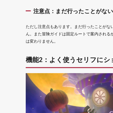
絶対登
録すべ
注意点：まだ行ったことがな
き神機
能
1.3
ただし注意点もあります。まだ行ったことがな
機能
ん。また冒険ガイドは固定ルートで案内される
3：バ
は変わりません。
トル
コマ
ンド
機能2：よく使うセリフにシ
の2列
表示
と配
置変
更
1.3.1
2列表
示で1
画面に
10個の