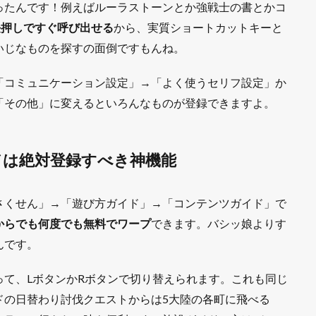
ったんです！例えばルーラストーンとか強戦士の書とかコ
長押しですぐ呼び出せる
から、実質ショートカットキーと
いじなものを探すの面倒ですもんね。
「コミュニケーション設定」→「よく使うセリフ設定」か
「その他」に変えるといろんなものが登録できますよ。
ドは絶対登録すべき神機能
さくせん」→「遊び方ガイド」→「コンテンツガイド」で
からでも何度でも無料でワープ
できます。バシッ娘よりす
んです。
って、LボタンかRボタンで切り替えられます。これも同じ
ドの日替わり討伐クエストからは5大陸の各町に飛べる