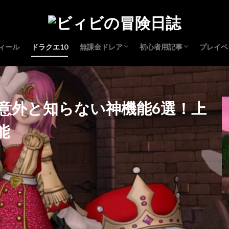
ィール
ドラクエ10
無課金ドレア
初心者用記事
プレイベ
コスプレドレア
レベル上げ
は意外と知らない神機能6選！上
能