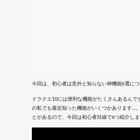
険ガ
イド
の目
的地
への
ワー
プ機
能
1.1.1
Yボタ
ンを押
すだけ
今回は、初心者は意外と知らない神機能6選に
で目的
地の近
ドラクエ10には便利な機能がたくさんあるんで
くまで
無料で
の私でも最近知った機能がいくつかあります…
飛べる
とがあるので、今回は初心者目線で6つ紹介しま
神機能
1.1.2
注意