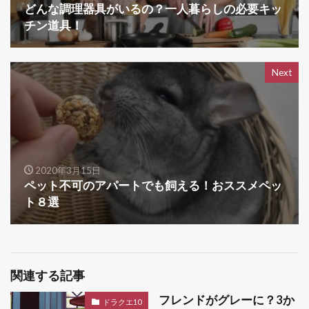
どんな調理器具がいるの？一人暮らしの必要キッ
チン道具！
Next
2020年3月15日
ペット不可のアパートでも飼える！おススメペッ
ト８選
関連する記事
フレンドがグレーに？3か
ドラクエ10