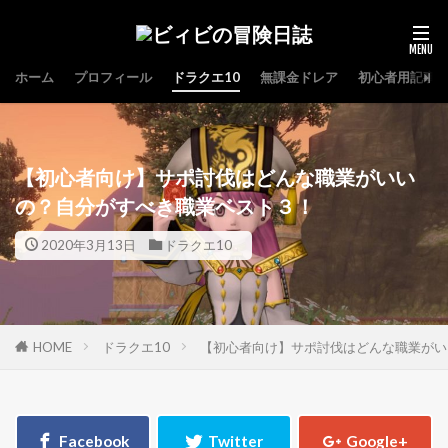
ホーム
プロフィール
ドラクエ10
無課金ドレア
初心者用記事
【初心者向け】サポ討伐はどんな職業がいい
の？自分がすべき職業ベスト３！
2020年3月13日
ドラクエ10
HOME
ドラクエ10
【初心者向け】サポ討伐はどんな職業がい