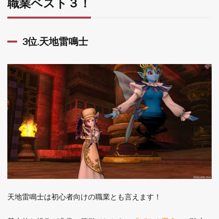
職業ベスト３！
占い
1.4
番外
3位.天地雷鳴士
編：
回復
系の
職業
はし
ない
ほう
がい
い
1.5
まと
め
天地雷鳴士は初心者向けの職業とも言えます！