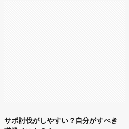
討伐
がし
やす
い？
自分
がす
べき
職業
ベス
ト
３！
1.1
3位.
天地
雷鳴
士
1.2
2位戦
士
サポ討伐がしやすい？自分がすべき
1.3
1位