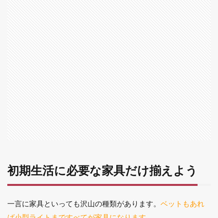
に
必
要
な
家
具
だ
け
揃
え
よ
う
1.1
部屋
のレ
イア
ウト
初期生活に必要な家具だけ揃えよう
の確
認を
する
1.2
一言に家具といっても沢山の種類があります。
ベットもあれ
初期
ば小型ライトまですべてが家具になります。