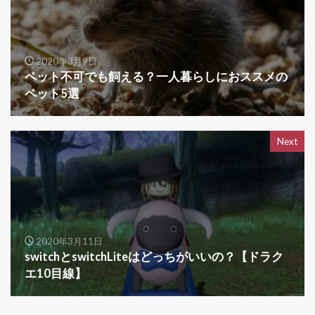
2020年3月9日
ペット不可でも飼える？一人暮らしにおススメの
ペット5選
Next
2020年3月11日
switchとswitchLiteはどっちがいいの？【ドラク
エ10目線】