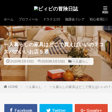
ホーム
プロフィール
ドラクエ10
無課金ドレア
初心者用記事
一人暮らしの家具はどこで買えばいいの？コ
スパのいいお店５選
2020年3月10日
2020年3月10日
一人暮らし
HOME
一人暮らし
一人暮らしの家具はどこで買えばいいの？