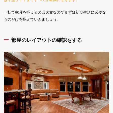
生活
に必
要な
一括で家具を揃えるのは大変なのでまずは初期生活に必要な
もの
ものだけを揃えていきましょう。
は？
2
一
部屋のレイアウトの確認をする
人
暮
ら
し
に
お
ス
ス
メ
の
コ
ス
パ
の
い
い