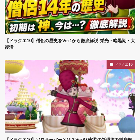
【ドラクエ10】僧侶の歴史をVer1から徹底解説!栄光・暗黒期・大
復活
ドラクエ10
【ドラクエ10】ソロサーバーとは？Ver8.0実装の新環境を徹底解