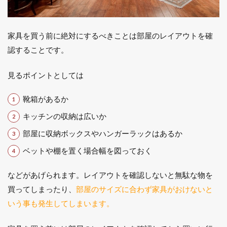
お
店
５
家具を買う前に絶対にするべきことは部屋のレイアウトを確
選
認することです。
2.1
1.ニ
トリ
見るポイントとしては
2.2
靴箱があるか
2.ZARA
HOME
キッチンの収納は広いか
2.3
部屋に収納ボックスやハンガーラックはあるか
3.IKEA
ベットや棚を置く場合幅を図っておく
2.4
4.Francfranc
などがあげられます。レイアウトを確認しないと無駄な物を
2.5
買ってしまったり、
部屋のサイズに合わず家具がおけないと
5.リ
いう事も発生してしまいます。
サイ
クル
ショ