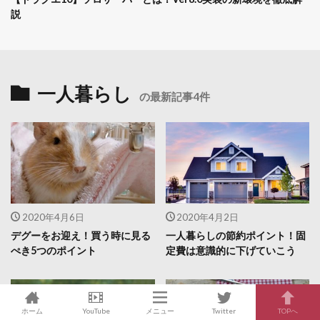
説
一人暮らし
の最新記事4件
2020年4月6日
2020年4月2日
デグーをお迎え！買う時に見る
一人暮らしの節約ポイント！固
ぺき5つのポイント
定費は意識的に下げていこう
ホーム
YouTube
メニュー
Twitter
TOPへ