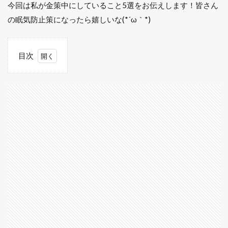
今回は私が金策中にしていること5選をお伝えします！皆さん
の眠気防止策になったら嬉しいな(*´ω｀*)
目次
1
盗み
金策
は眠
くな
る？
眠気
防止
をす
る方
法
は？
1.1
1. 動
画を
見る