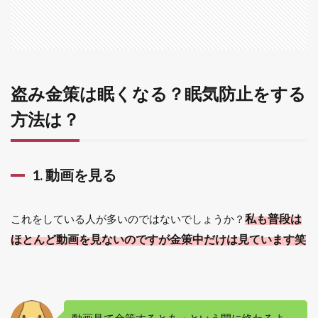
1.2
2. チ
ャッ
トを
しな
がら
盗み金策は眠くなる？眠気防止をする
金策
方法は？
する
1.3
3. ス
マホ
1. 動画を見る
ゲー
ムを
する
私も普段は
これをしている人が多いのではないでしょうか？
1.4
ほとんど動画を見ないのですが金策中だけは見ています笑
4. ド
ラク
エ10
の便
利ツ
ール