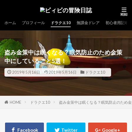
ホーム
プロフィール
ドラクエ10
無課金ドレア
初心者用記事
盗み金策中は眠くなる？眠気防止のため金策
中にしていること5選！
2019年5月16日
2019年5月16日
ドラクエ10
HOME
ドラクエ10
盗み金策中は眠くなる？眠気防止のため金