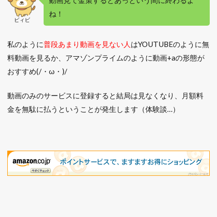
動画見て金策するとあっという間に終わるよ
を使
ね！
って
ビィビ
いる
1.5
私のように
普段あまり動画を見ない人
はYOUTUBEのように無
5. 眠
料動画を見るか、アマゾンプライムのように動画+aの形態が
気覚
まし
おすすめ(/・ω・)/
用の
飲食
動画のみのサービスに登録すると結局は見なくなり、月額料
をす
る
金を無駄に払うということが発生します（体験談…）
1.6
まと
め