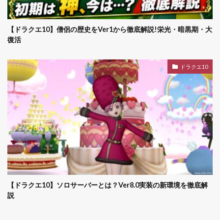
【ドラクエ10】僧侶の歴史をVer1から徹底解説!栄光・暗黒期・大
復活
ドラクエ10
【ドラクエ10】ソロサーバーとは？Ver8.0実装の新環境を徹底解
説