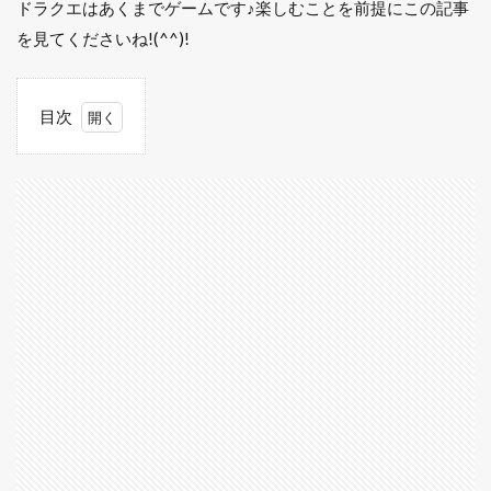
ドラクエはあくまでゲームです♪楽しむことを前提にこの記事
を見てくださいね!(^^)!
目次
1
タイ
プ別
対処
方
法！
気に
しす
ぎに
よる
病み
を減
らそ
う♪
1.1
Twitter