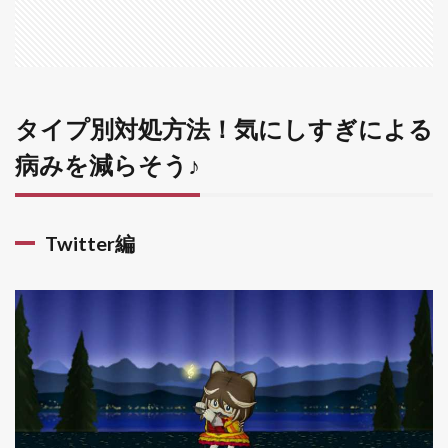
編
1.2
2.プ
レイ
ベ編
タイプ別対処方法！気にしすぎによる
1.3
3. ゲ
病みを減らそう♪
ーム
内の
人間
関係
Twitter編
1.4
まと
め