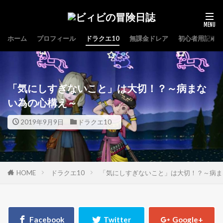
ホーム
プロフィール
ドラクエ10
無課金ドレア
初心者用記事
「気にしすぎないこと」は大切！？～病まな
い為の心構え～
2019年9月9日
ドラクエ10
HOME
ドラクエ10
「気にしすぎないこと」は大切！？～病ま