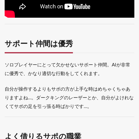
スタ
ー
1.4.1
スパス
タの強
み
サポート仲間は優秀
1.4.2
スパス
タの魅
ソロプレイヤーにとって欠かせないサポート仲間。AIが非常
力：ボ
に優秀で、かなり適切な行動をしてくれます。
ディガ
ード
自分が操作するよりもサポの方が上手な時はめちゃくちゃあ
1.4.3
りますよね…。ダークキングのレーザーとか、自分がよけれな
サポと
しての
くてサポの足を引っ張る時ばかりです…。
問題点
1.5
第1
位：
よく借りるサポの職業
魔法