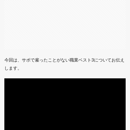
るサ
ポの
職業
1.3
第3
位：
パラ
ディ
ン
今回は、サポで雇ったことがない職業ベスト3についてお伝え
1.3.1
します。
サポの
パラデ
ィンは
壁して
くれ
る？
1.4
第2
位：
スー
パー