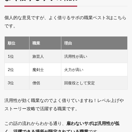
使い
1.5.1
個人的な意見ですが、よく借りるサポの職業ベスト3はこちら
初期は
です。
活躍し
ていた
1.5.2
順位
職業
理由
魔法使
いの問
1位
旅芸人
汎用性が高い
題点
1.5.3
2位
魔剣士
火力が高い
活躍の
可能性
3位
僧侶
回復役として安定
1.6
まと
汎用性が効く職業なのでよく借りていますね！レベル上げや
め
ストーリー攻略で活躍する職業です。
1.7
アス
この話の流れからわかる通り、
雇わないサポは汎用性が低
トル
ティ
く、活躍できる場所が限定されている職業
です。