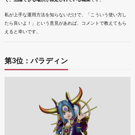
アの
歴史
私が上手な運用方法を知らないだけで、「こういう使い方し
をも
っと
たら良いよ！」という意見があれば、コメントで教えてもら
深く
えると幸いです。
知り
たい
人へ
1.7.1
第3位：パラディン
こんな
人にお
すす
め！