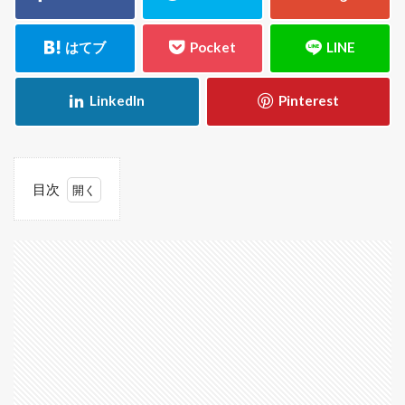
目次
1
1.1
サポ
ート
仲間
は優
秀
1.2
よく
借り