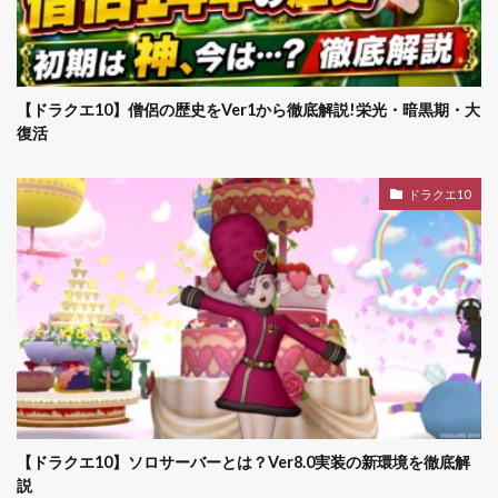
【ドラクエ10】僧侶の歴史をVer1から徹底解説!栄光・暗黒期・大
復活
ドラクエ10
【ドラクエ10】ソロサーバーとは？Ver8.0実装の新環境を徹底解
説