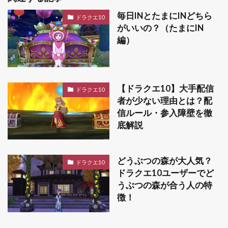
毎日INとたまにINどちら
ドラクエ10
がいいの？（たまにIN
編）
【ドラクエ10】大手配信
ドラクエ10
者が少ない理由とは？配
信ルール・参入障壁を徹
底解説
どうぶつの森が大人気？
ドラクエ10
ドラクエ10ユーザーでど
うぶつの森が合う人の特
徴！