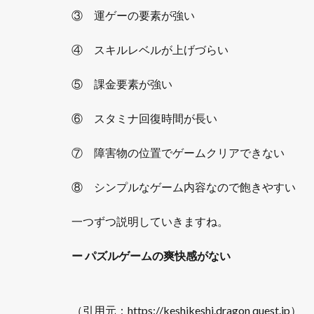
③ 運ゲーの要素が強い
④ スキルレベルが上げづらい
⑤ 課金要素が強い
⑥ スタミナ回復時間が長い
⑦ 障害物の位置でゲームクリアできない
⑧ シンプルなゲーム内容なので飽きやすい
一つずつ説明していきますね。
ー
パズルゲームの爽快感がない
（引用元：https://keshikeshi.dragon quest.jp）