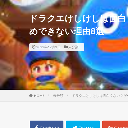
ドラクエけしけしは面白
めできない理由8選
2022年12月3日
未分類
HOME
未分類
ドラクエけしけしは面白くない？ゲ