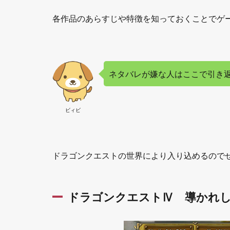
2.3
各作品のあらすじや特徴を知っておくことでゲ
ドラ
ゴン
クエ
スト
Ⅵ
ネタバレが嫌な人はここで引き
幻の
大地
2.3.1
ビィビ
ドラク
エⅥあ
らすじ
ドラゴンクエストの世界により入り込めるので
2.3.2
ドラク
エⅥ特
徴
ドラゴンクエストⅣ 導かれ
3
天