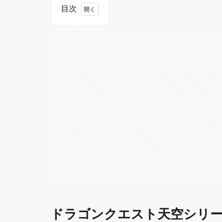
目次
1
ドラ
ゴン
クエ
スト
天空
シリ
ーズ
と
は？
2
天
空
シ
リ
ー
ズ
の
ドラゴンクエスト天空シリ
紹