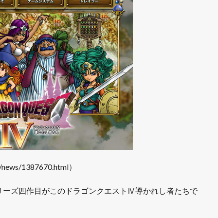
s/news/1387670.html）
リーズ四作目がこのドラゴンクエストⅣ導かれし者たちで