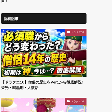
書！
新着記事
ドラクエ10
【ドラクエ10】僧侶の歴史をVer1から徹底解説!
栄光・暗黒期・大復活
ドラクエ10