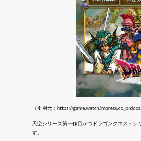
空
シ
リ
ー
ズ
の
時
系
列
3.1
装備
3.2
呪文
3.3
（引用元：https://game.watch.impress.co.jp/doc
建物
4
天空シリーズ第一作目かつドラゴンクエストシ
天
す。
空
シ