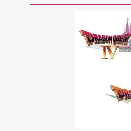
介
2.1
ドラ
ゴン
クエ
スト
Ⅳ
導か
れし
者た
ち
2.1.1
ドラク
エⅣあ
らすじ
2.1.2
2.1.3
ドラク