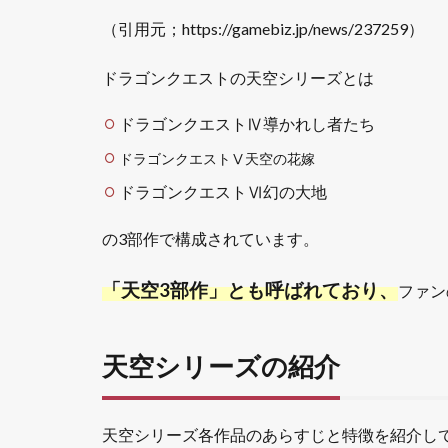
エⅣ特
（引用元；https://gamebiz.jp/news/237259）
徴
2.2
ドラゴンクエストの天空シリーズとは
ドラ
ゴン
ドラゴンクエストⅣ導かれし者たち
クエ
スト
ドラゴンクエストⅤ天空の花嫁
Ⅴ
ドラゴンクエストⅥ幻の大地
天空
の花
嫁
の3部作で構成されています。
2.2.1
「天空3部作」とも呼ばれており、
ファン
ドラク
エⅤあ
らすじ
天空シリーズの紹介
2.2.2
ドラク
エⅤ特
天空シリーズ各作品のあらすじと特徴を紹介し
徴