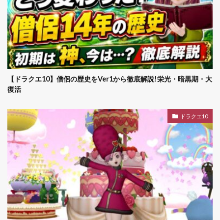
【ドラクエ10】僧侶の歴史をVer1から徹底解説!栄光・暗黒期・大
復活
ドラクエ10