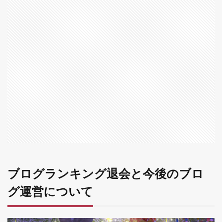
ン
キ
ン
グ
退
会
と
今
後
の
ブ
ロ
グ
運
営
に
つ
い
ブログランキング退会と今後のブロ
て
1.1
グ運営について
今後
のブ
ログ