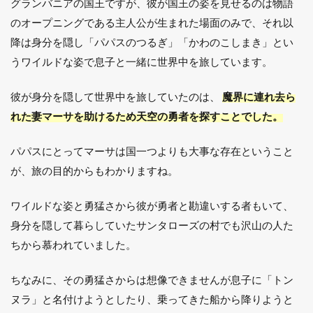
グランバニアの国王ですが、彼が国王の姿を見せるのは物語
のオープニングである主人公が生まれた場面のみで、それ以
降は身分を隠し「パパスのつるぎ」「かわのこしまき」とい
うワイルドな姿で息子と一緒に世界中を旅しています。
彼が身分を隠して世界中を旅していたのは、
魔界に連れ去ら
れた妻マーサを助けるため天空の勇者を探すことでした。
パパスにとってマーサは国一つよりも大事な存在ということ
が、旅の目的からもわかりますね。
ワイルドな姿と勇猛さから彼が勇者と勘違いする者もいて、
身分を隠して暮らしていたサンタローズの村でも沢山の人た
ちから慕われていました。
ちなみに、その勇猛さからは想像できませんが息子に「トン
ヌラ」と名付けようとしたり、乗ってきた船から降りようと