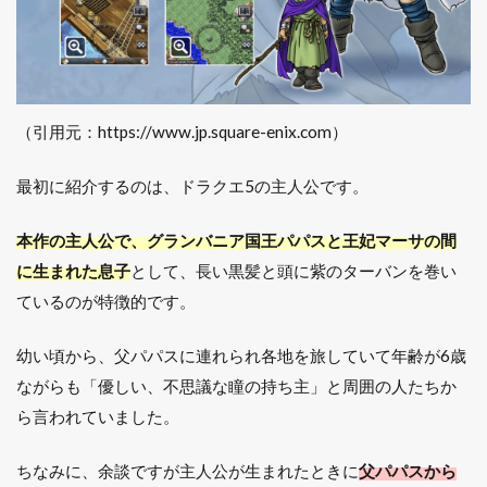
（引用元：https://www.jp.square-enix.com）
最初に紹介するのは、ドラクエ5の主人公です。
本作の主人公で、グランバニア国王パパスと王妃マーサの間
に生まれた息子
として、長い黒髪と頭に紫のターバンを巻い
ているのが特徴的です。
幼い頃から、父パパスに連れられ各地を旅していて年齢が6歳
ながらも「優しい、不思議な瞳の持ち主」と周囲の人たちか
ら言われていました。
ちなみに、余談ですが主人公が生まれたときに
父パパスから