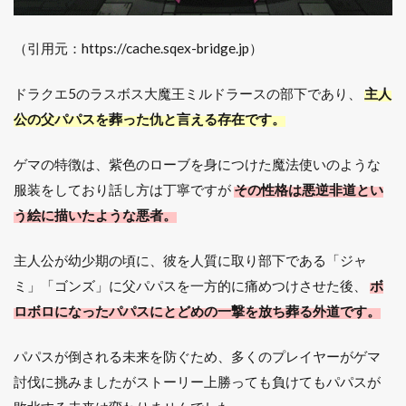
（引用元：https://cache.sqex-bridge.jp）
ドラクエ5のラスボス大魔王ミルドラースの部下であり、
主人
公の父パパスを葬った仇と言える存在です。
ゲマの特徴は、紫色のローブを身につけた魔法使いのような
服装をしており話し方は丁寧ですが
その性格は悪逆非道とい
う絵に描いたような悪者。
主人公が幼少期の頃に、彼を人質に取り部下である「ジャ
ミ」「ゴンズ」に父パパスを一方的に痛めつけさせた後、
ボ
ロボロになったパパスにとどめの一撃を放ち葬る外道です。
パパスが倒される未来を防ぐため、多くのプレイヤーがゲマ
討伐に挑みましたがストーリー上勝っても負けてもパパスが