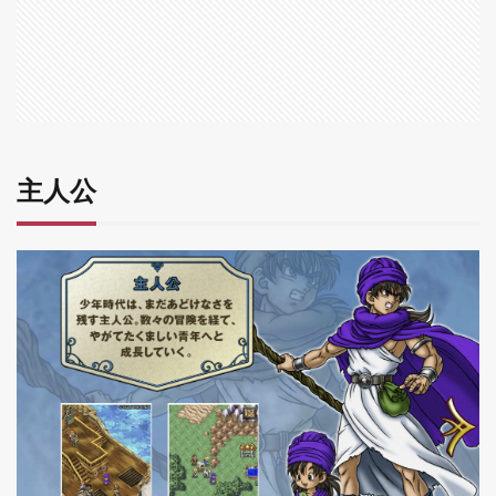
4
フ
ロ
ー
ラ
5
デ
主人公
ボ
ラ
6
ゲ
マ
7
ま
と
め