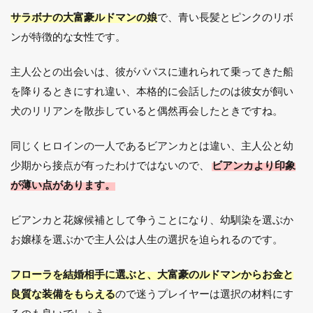
サラボナの大富豪ルドマンの娘
で、青い長髪とピンクのリボ
ンが特徴的な女性です。
主人公との出会いは、彼がパパスに連れられて乗ってきた船
を降りるときにすれ違い、本格的に会話したのは彼女が飼い
犬のリリアンを散歩していると偶然再会したときですね。
同じくヒロインの一人であるビアンカとは違い、主人公と幼
少期から接点が有ったわけではないので、
ビアンカより印象
が薄い点があります。
ビアンカと花嫁候補として争うことになり、幼馴染を選ぶか
お嬢様を選ぶかで主人公は人生の選択を迫られるのです。
フローラを結婚相手に選ぶと、大富豪のルドマンからお金と
良質な装備をもらえる
ので迷うプレイヤーは選択の材料にす
るのも良いでしょう。