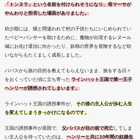
「トンヌラ」という名前を付けられそうになり、母マーサが
やんわりと拒否した場面がありました。
幼少期には、猫と間違われて村の子供たちにいじめられてい
たベビーパンサーを助けるために、魔物が出現するレヌール
城にお化け退治に向かったり、妖精の世界を冒険するなど幼
いながらもたくましく成長しました。
パパスから旅の目的を教えてもらえないまま、旅をする日々
をおくっていた頃に立ち寄った
ラインハット王国で第一王子
ヘンリーが誘拐されてしまいます。
ラインハット王国の誘拐事件が、
その後の主人公が歩む人生
を変えてしまうきっかけになるのです。
王国の誘拐事件が原因で、
父パパスが目の前で死亡
してしま
い主人公を待っていたのは、
ヘンリーと共に10年間の奴隷生