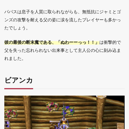
パパスは息子を人質に取られながらも、無抵抗にジャミとゴ
ンズの攻撃を耐える父の姿に涙を流したプレイヤーも多かっ
たでしょう。
彼の最後の断末魔である、「ぬわーーっっ！！」
は衝撃的で
父を失った忘れられない出来事として主人公の心に刻み込ま
れました。
ビアンカ