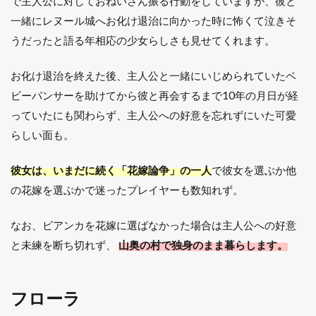
で主人公に対しておねいさん振る行動をしていますが、彼と
一緒にレヌール城へお化け退治に向かった時に怖くて泣きそ
うだったと語る年相応の少女らしさも見せてくれます。
お化け退治を終えた後、主人公と一緒にいじめられていたベ
ビーパンサーを助けてから彼と再会するまで10年の月日が経
っていたにも関わらず、主人公への好意を忘れずにいた可愛
らしい面も。
彼女は、いまだに続く「花嫁論争」の一人
で彼女を選ぶか他
の花嫁を選ぶかで迷ったプレイヤーも数知れず。
なお、ビアンカを花嫁に選ばなかった場合は主人公への好意
と未練を断ち切れず、
山奥の村で独身のまま暮らします。
フローラ