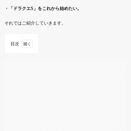
・「ドラクエ5」をこれから始めたい。
それではご紹介していきます。
目次
1
主
人
公
2
パ
パ
ス
3
ビ
ア
ン
カ