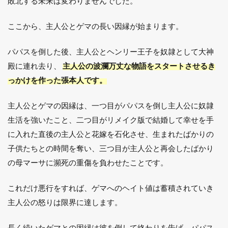
敗北する未来は変わりませんでした。
ここから、主人公とゲマの長い因縁が始まります。
パパスを倒した後、主人公とヘンリー王子を奴隷として大神
殿に連れ去り、
主人公の波瀾万丈な物語をスタートさせるき
っかけを作った張本人です。
主人公とゲマの因縁は、一つ目がパパスを倒し主人公に奴隷
生活を強いたこと、二つ目がリメイク版で結婚して幸せを手
に入れた直後の主人公と花嫁を石化させ、生まれたばかりの
子供たちとの時間を奪い、三つ目が主人公と再会したばかり
の母マーサに瀕死の重傷を負わせたことです。
これだけ悪行をすれば、ゲマへのヘイト値は蓄積されていき
主人公の怒りは限界に達します。
長く続いたゲマとの因縁は彼を倒して終わりを告げ、パパス