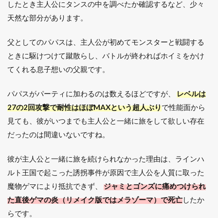
したとき主人公にタンスの中を調べたか確認するなど、少々
天然な部分があります。
父としてのパパスは、主人公が初めてモンスターと戦闘する
ときに駆けつけて蹴散らし、バトルが終わればホイミをかけ
てくれる息子想いの父親です。
パパスがパーティに加わるのは数えるほどですが、
レベルは
27の2回攻撃で耐性はほぼMAXという超人ぶり
で性能面から
見ても、彼がいつまでも主人公と一緒に旅をして欲しい存在
だったのは間違いないですね。
彼が主人公と一緒に旅を続けられなかった理由は、ラインハ
ルト王国で起こった誘拐事件が原因で主人公を人質に取った
魔物ゲマにより抵抗できず、
ジャミとゴンズに痛めつけられ
た直後ゲマの炎（リメイク版ではメラゾーマ）で死亡
したか
らです。