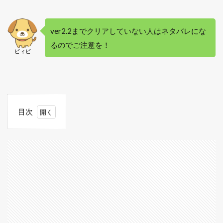
ver2.2までクリアしていない人はネタバレにな
るのでご注意を！
ビィビ
目次
1
王家
の迷
宮と
は？
1.1
王家
の迷
宮に
入ろ