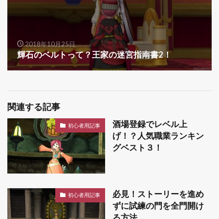
2018年10月25日
輝石のベルトって？王家の迷宮指南書2！
関連する記事
酒場登録でレベル上
初心者用記事
げ！？人気職業ランキン
グベスト３！
必見！ストーリーを進め
初心者用記事
ずに試練の門を全門開け
る方法