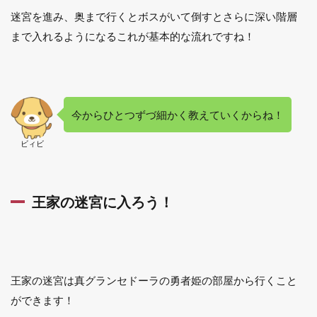
迷宮を進み、奥まで行くとボスがいて倒すとさらに深い階層
1.4
まで入れるようになるこれが基本的な流れですね！
王家
の迷
宮に
入っ
てみ
よ
今からひとつずづ細かく教えていくからね！
う！
1.5
ビィビ
王家
の迷
宮攻
略基
王家の迷宮に入ろう！
本ル
ー
ル！
2
勇
王家の迷宮は真グランセドーラの勇者姫の部屋から行くこと
気
ができます！
の
輝