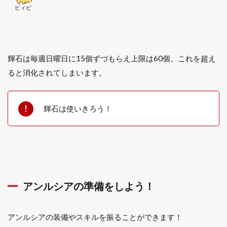
をも
ビィビ
らう
3
勇
気
の
輝石は毎週日曜日に15個ずづもらえ上限は60個。これを超え
輝
ると消化されてしまいます。
き
が
増
え
輝石は使いきろう！
る
行
為
3.1
モン
スタ
ーを
アンルシアの準備をしよう！
倒す
3.2
アンルシアの装備やスキルを振ることができます！
落ち