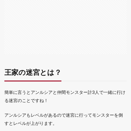
う！
1.2
アン
ルシ
アの
準備
をし
よ
う！
1.3
仲間
王家の迷宮とは？
モン
スタ
ーと
自分
簡単に言うとアンルシアと仲間モンスター計3人で一緒に行け
はど
る迷宮のことですね！
んな
職業
を選
アンルシアもレベルがあるので迷宮に行ってモンスターを倒
べば
すとレベルが上がります。
いい
の？