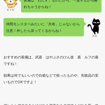
3.4
れちゃうからね！
ビィビ
進め
方の
まと
仲間モンスターみたいに「共有」じゃないから
め
注意！外したら戻ってくるからね！
3.5
クロ
輝石
のベ
ル
ト、
ゆめ
おすすめの装備は、武器 はやぶさのけん改 盾 ルフの盾
みの
ですね！
箱に
つい
て
効果は何でもいいので白箱などで拾ったものや、失敗品の安
3.6
いものでOKですよ！
まと
め