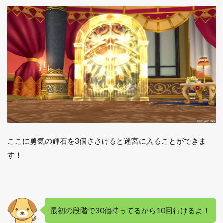
き
が
減
る
行
為
2.1
時間
が経
過す
る
2.2
ゆめ
ここに勇気の輝石を3個ささげると迷宮に入ることができま
みの
す！
箱を
入手
する
2.3
魔人
最初の段階で30個持ってるから10回行けるよ！
に力