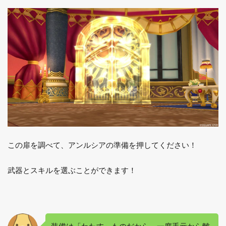
てい
る勇
気の
輝き
をひ
ろう
3.3
モン
スタ
ーを
倒し
た後
に手
に入
る光
この扉を調べて、アンルシアの準備を押してください！
の霊
玉を
武器とスキルを選ぶことができます！
もっ
てエ
リア
をク
リア
する
装備は「わたす」ものだから、一度手元から離