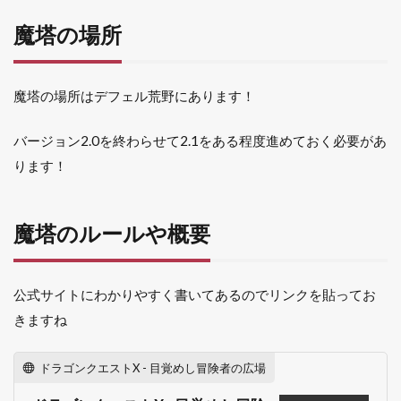
ボス
魔塔の場所
意外
とは
おこ
なわ
魔塔の場所はデフェル荒野にあります！
な
い！
バージョン2.0を終わらせて2.1をある程度進めておく必要があ
4.2
1～
ります！
15階
の進
み方
魔塔のルールや概要
5
16-
20
公式サイトにわかりやすく書いてあるのでリンクを貼ってお
階
の
きますね
進
め
方
ドラゴンクエストX - 目覚めし冒険者の広場
5.2.1