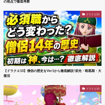
の視点で徹底考察
ドラクエ10
【ドラクエ10】僧侶の歴史をVer1から徹底解説!栄光・暗黒期・大
復活
ドラクエ10