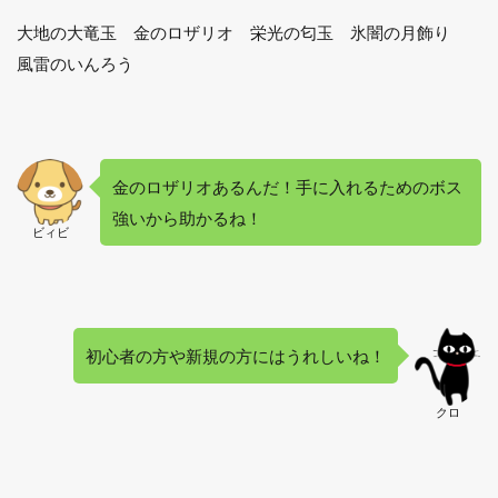
ー
大地の大竜玉 金のロザリオ 栄光の匂玉 氷闇の月飾り
ル
や
風雷のいんろう
概
要
4
1～
15
金のロザリオあるんだ！手に入れるためのボス
回ま
強いから助かるね！
では
ビィビ
バ
ト、
それ
以降
は戦
士で
初心者の方や新規の方にはうれしいね！
進も
う！
クロ
4.1
戦闘
はフ
ロア