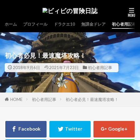
ホーム
プロフィール
ドラクエ10
無課金ドレア
初心者用記事
初心者必見！最速魔塔攻略！
2018年9月6日
2021年7月23日
初心者用記事
HOME
初心者用記事
初心者必見！最速魔塔攻略！