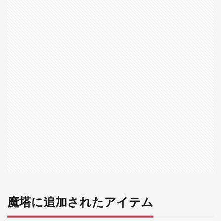
塔
に
追
加
さ
れ
た
ア
イ
テ
ム
2
魔
塔
の
場
所
3
魔
塔
魔塔に追加されたアイテム
の
ル