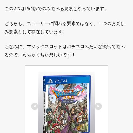
って
いる
この2つはPS4版でのみ遊べる要素となっています。
人は
すぐ
どちらも、ストーリーに関わる要素ではなく、一つのお楽し
プレ
イで
み要素として存在しています。
き
る。
ちなみに、マジックスロットはパチスロみたいな演出で遊べ
10
るので、めちゃくちゃ楽しいです！
まと
め