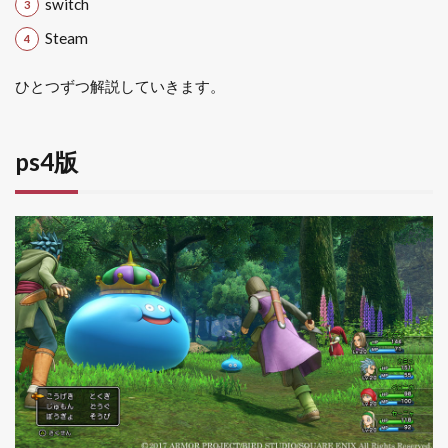
switch
特徴
は？
Steam
3.2
ひとつずつ解説していきます。
持ち
運ん
でプ
レイ
ps4版
でき
る
3.3
時渡
りの
迷宮
が楽
しめ
る
4
ド
ラクエ
11と完
全版
（11s）