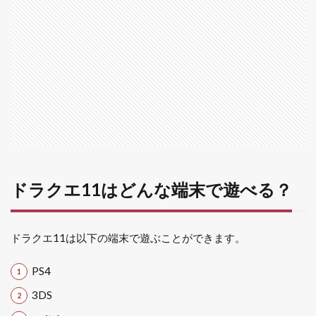
2
ps4
版
2.1
ps4版
の特
徴
は？
2.2
PS4
版の
ドラクエ11はどんな端末で遊べる？
限定
要素
3
ドラクエ11は以下の端末で遊ぶことができます。
3DS
版
PS4
3.1
3DS
3DS
版の