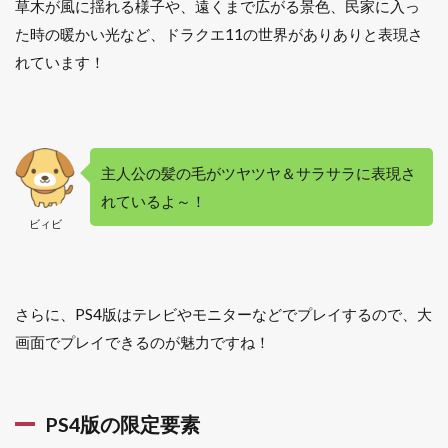
草木が風に揺れる様子や、遠くまで広がる景色、民家に入っ
steam
た時の暖かい光など、ドラクエ11の世界がありありと表現さ
版
れています！
8.1
キー
ボー
ド操
作が
可能
主人公の髪の毛がツヤツヤ＆サラサラに表現さ
9
れているよ～！
PS4
ビィビ
完
全
版
を
さらに、PS4版はテレビやモニターなどでプレイするので、大
お
す
画面でプレイできるのが魅力ですね！
す
め
す
る3
PS4版の限定要素
つ