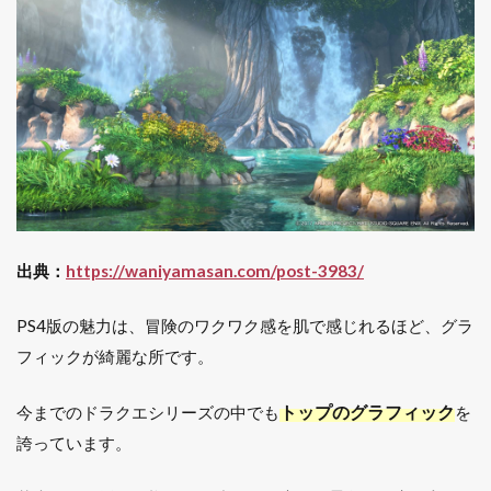
プレ
イで
きる
6
PS4
完
全
版
7
PS4
完全
出典：
https://waniyamasan.com/post-3983/
版の
特徴
PS4版の魅力は、冒険のワクワク感を肌で感じれるほど、グラ
は？
フィックが綺麗な所です。
7.1
値段
が落
トップのグラフィック
今までのドラクエシリーズの中でも
を
ち着
誇っています。
いた
8