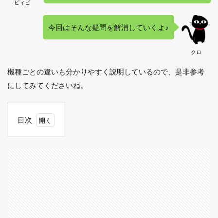
ビィビ
今回はそんな疑問を解消していくよ♪
クロ
機種ごとの違いも分かりやすく説明しているので、是非参考
にしてみてくださいね。
目次
1
ドラ
クエ
11
はど
んな
端末
で遊
べ
る？