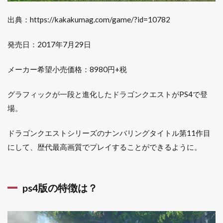
との違
い
出典：https://kakakumag.com/game/?id=10782
4.1
発売日：2017年7月29日
追加
要素
メーカー希望小売価格：8980円+税
5
switch
グラフィックが一段と進化したドラゴンクエストがPS4で登
5.1
場。
スイ
ッチ
版の
ドラゴンクエストシリーズのナンバリングタイトル第11作目
特徴
にして、歴代最高画質でプレイすることができるように。
は？
5.2
大画
面で
ps4版の特徴は？
も、
持ち
運ん
でも