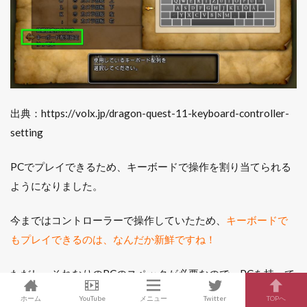
出典：https://volx.jp/dragon-quest-11-keyboard-controller-
setting
PCでプレイできるため、キーボードで操作を割り当てられる
ようになりました。
今まではコントローラーで操作していたため、
キーボードで
もプレイできるのは、なんだか新鮮ですね！
ただし、それなりのPCのスペックが必要なので、PCを持って
いない方はこのためにPCを購入するよりも、別の機種でプレ
ホーム
YouTube
メニュー
Twitter
TOPへ