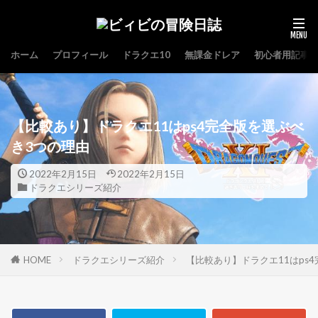
ホーム
プロフィール
ドラクエ10
無課金ドレア
初心者用記事
【比較あり】ドラクエ11はps4完全版を選ぶべ
き3つの理由
2022年2月15日
2022年2月15日
ドラクエシリーズ紹介
HOME
ドラクエシリーズ紹介
【比較あり】ドラクエ11はps