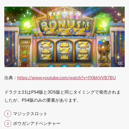
の
理
由
9.1
ドラ
クエ
の世
界に
入り
込め
る
9.2
販売
出典：
https://www.youtube.com/watch?v=fXlbhVVB7BU
価格
が手
ドラクエ11はPS4版と3DS版と同じタイミングで発売されま
を付
けや
したが、PS4版のみの要素があります。
すい
9.3
マジックスロット
すで
ボウガンアドベンチャー
に持