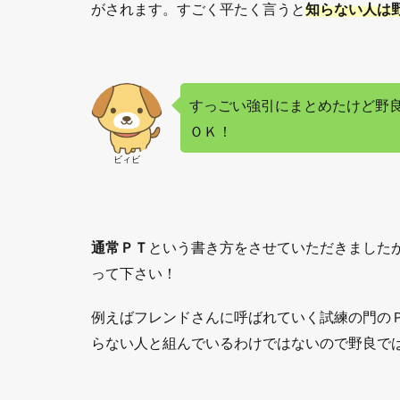
がされます。すごく平たく言うと
知らない人は
基礎
知識
が必
要
2.3
すっごい強引にまとめたけど野
３．
ＯＫ！
暴言
ビィビ
を吐
かれ
るこ
とが
ある
通常ＰＴ
という書き方をさせていただきましたが
2.4
って下さい！
４．
すご
例えばフレンドさんに呼ばれていく試練の門の
い自
らない人と組んでいるわけではないので野良で
分勝
手な
人と