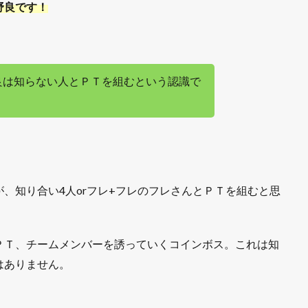
野良です！
良は知らない人とＰＴを組むという認識で
、知り合い4人orフレ+フレのフレさんとＰＴを組むと思
ＰＴ、チームメンバーを誘っていくコインボス。これは知
はありません。