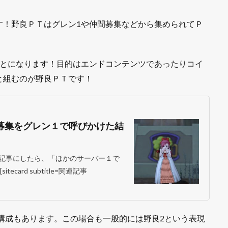
す！野良ＰＴはグレン1や仲間募集などから集められてＰ
とになります！目的はエンドコンテンツであったりコイ
と組むのが野良ＰＴです！
募集をグレン１で呼びかけた結
記事にしたら、「ほかのサーバー１で
ard subtitle=関連記事
構成もあります。この場合も一般的には野良2という表現