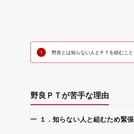
ＰＴ
を組
む可
能性
があ
る
3
野
野良とは知らない人とＰＴを組むこと
良
Ｐ
Ｔ
の
メ
リ
野良ＰＴが苦手な理由
ッ
ト
3.1
１．
１．知らない人と組むため緊張
すぐ
に目