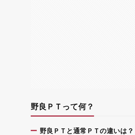
ＰＴ
って
何？
1.1
野良
ＰＴ
と通
常Ｐ
Ｔの
違い
は？
2
野
良
Ｐ
野良ＰＴって何？
Ｔ
が
苦
手
野良ＰＴと通常ＰＴの違いは？
な