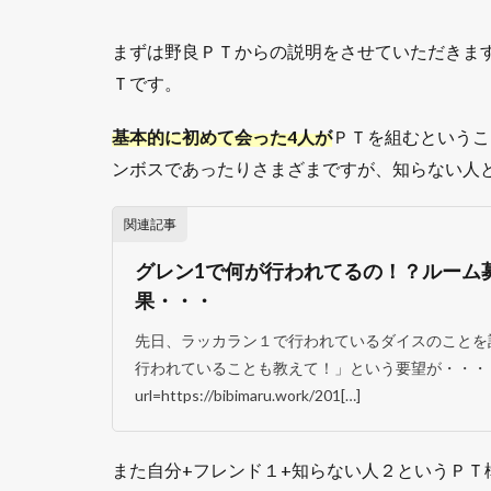
理
由
まずは野良ＰＴからの説明をさせていただきま
2.1
Ｔです。
１．
知ら
基本的に初めて会った4人が
ＰＴを組むというこ
ない
ンボスであったりさまざまですが、知らない人
人と
組む
ため
関連記事
緊張
する
グレン1で何が行われてるの！？ルーム
果・・・
2.2
２．
先日、ラッカラン１で行われているダイスのことを
戦い
行われていることも教えて！」という要望が・・・ [sitec
方を
url=https://bibimaru.work/201[…]
知っ
てい
る前
提の
また自分+フレンド１+知らない人２というＰＴ
為、